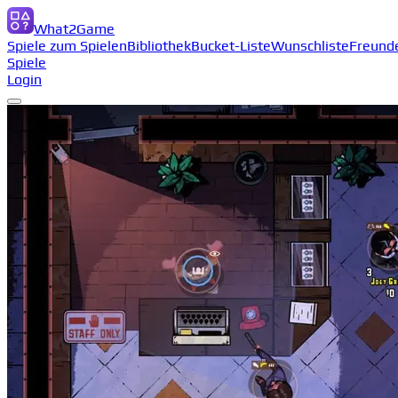
What2Game
Spiele zum Spielen
Bibliothek
Bucket-Liste
Wunschliste
Freund
Spiele
Login