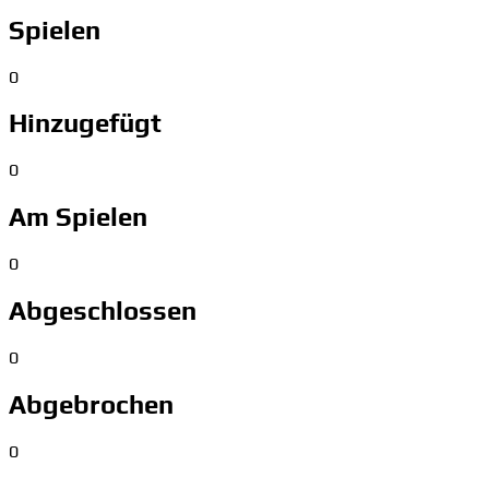
Spielen
0
Hinzugefügt
0
Am Spielen
0
Abgeschlossen
0
Abgebrochen
0