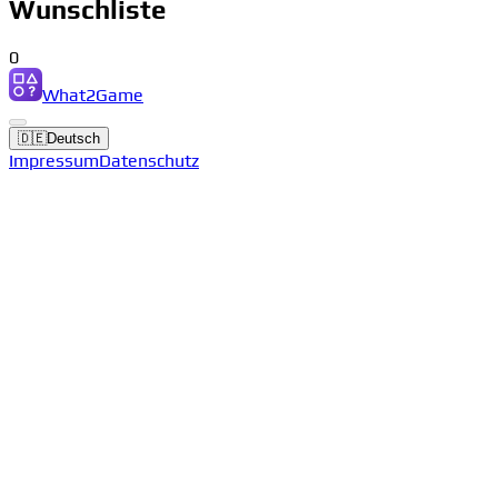
Wunschliste
0
What2Game
🇩🇪
Deutsch
Impressum
Datenschutz