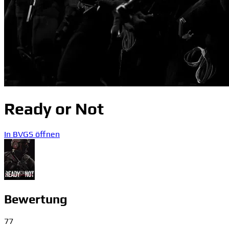
Ready or Not
In BVGS öffnen
Bewertung
77