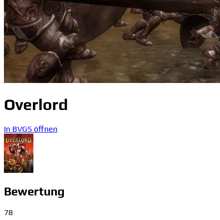
Overlord
In BVGS öffnen
Bewertung
78