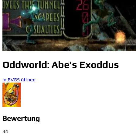
Oddworld: Abe's Exoddus
In BVGS öffnen
Bewertung
84