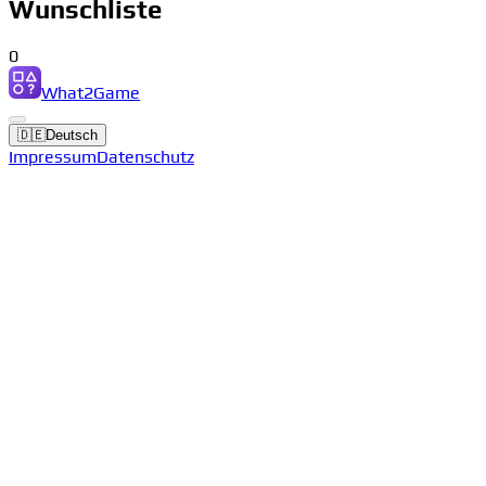
Wunschliste
0
What2Game
🇩🇪
Deutsch
Impressum
Datenschutz