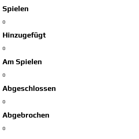
Spielen
0
Hinzugefügt
0
Am Spielen
0
Abgeschlossen
0
Abgebrochen
0