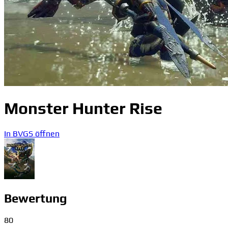
Monster Hunter Rise
In BVGS öffnen
Bewertung
80