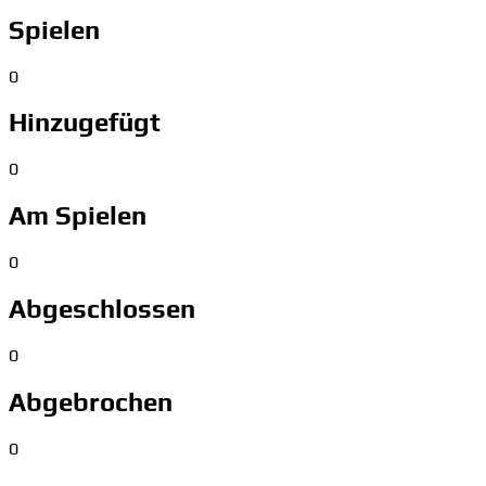
Spielen
0
Hinzugefügt
0
Am Spielen
0
Abgeschlossen
0
Abgebrochen
0