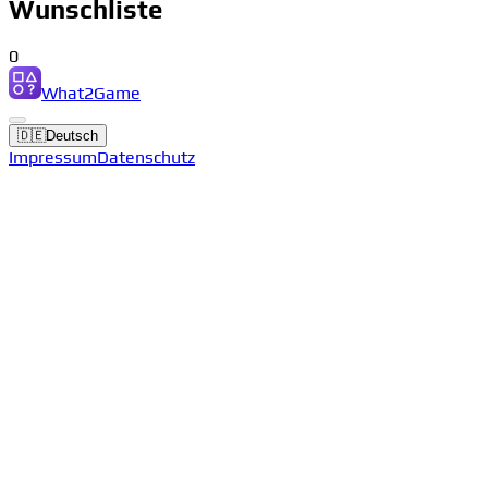
Wunschliste
0
What2Game
🇩🇪
Deutsch
Impressum
Datenschutz