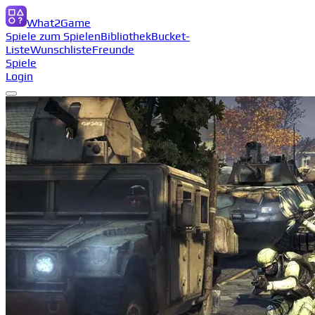
What2Game
Spiele zum Spielen
Bibliothek
Bucket-
Liste
Wunschliste
Freunde
Spiele
Login