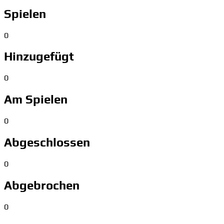
Spielen
0
Hinzugefügt
0
Am Spielen
0
Abgeschlossen
0
Abgebrochen
0