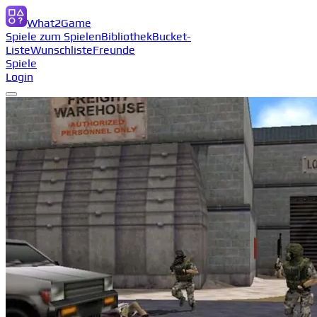
What2Game
Spiele zum Spielen
Bibliothek
Bucket-
Liste
Wunschliste
Freunde
Spiele
Login