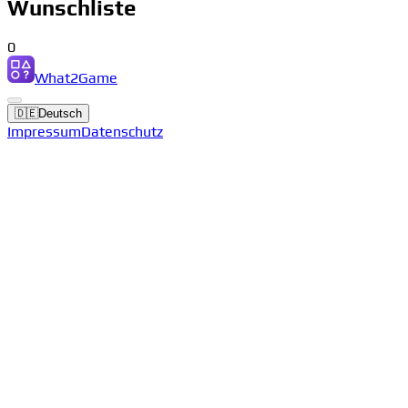
Wunschliste
0
What2Game
🇩🇪
Deutsch
Impressum
Datenschutz