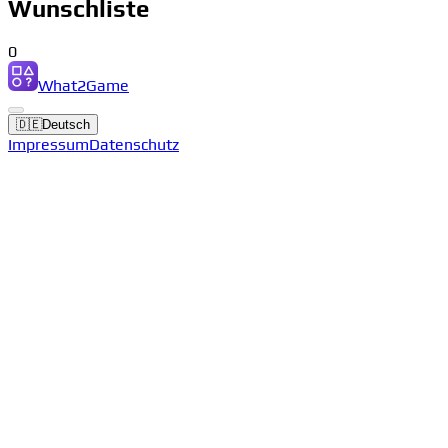
Wunschliste
0
What2Game
🇩🇪
Deutsch
Impressum
Datenschutz