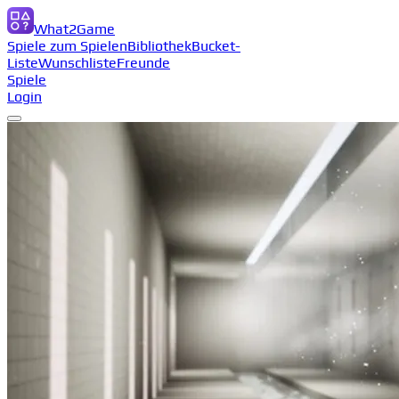
What2Game
Spiele zum Spielen
Bibliothek
Bucket-
Liste
Wunschliste
Freunde
Spiele
Login